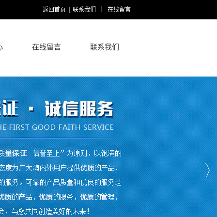
返回首页
|
联系我们
｜
在线留言
心
在线留言
联系我们