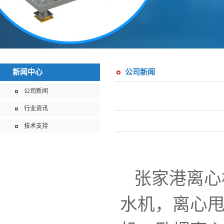
新闻中心
公司新闻
公司新闻
行业资讯
技术支持
张家港离心
水机，离心