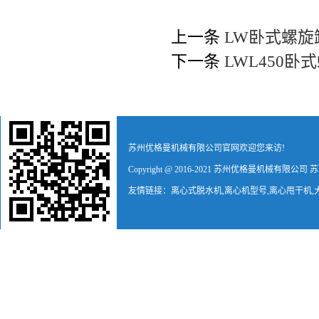
上一条
LW卧式螺旋
下一条
LWL450卧
苏州优格曼机械有限公司官网欢迎您来访!
Copyright @ 2016-2021 苏州优格曼机械有限公司
苏
友情链接：离心式脱水机,离心机型号,离心甩干机,