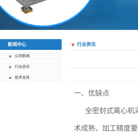
新闻中心
行业资讯
公司新闻
行业资讯
技术支持
一、优缺点
全密封式离心机采
术成熟、加工精度要